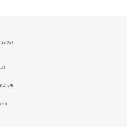
я д.2к1
.31
 д. 6/8
д.44