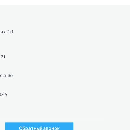
я д.2к1
.31
 д. 6/8
д.44
Обратный звонок